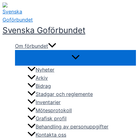
Hoppa
till
innehåll
Svenska Goförbundet
Om förbundet
Nyheter
Arkiv
Bidrag
Stadgar och reglemente
Inventarier
Mötesprotokoll
Grafisk profil
Behandling av personuppgifter
Kontakta oss