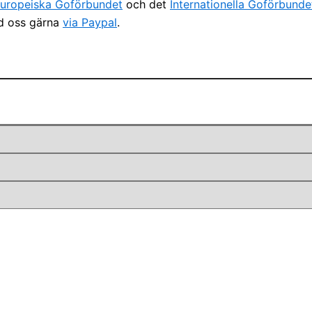
uropeiska Goförbundet
och det
Internationella Goförbunde
öd oss gärna
via Paypal
.