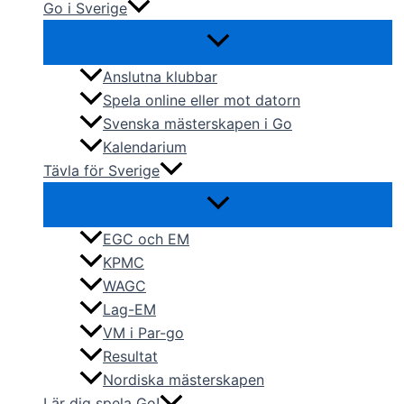
Go i Sverige
Anslutna klubbar
Spela online eller mot datorn
Svenska mästerskapen i Go
Kalendarium
Tävla för Sverige
EGC och EM
KPMC
WAGC
Lag-EM
VM i Par-go
Resultat
Nordiska mästerskapen
Lär dig spela Go!